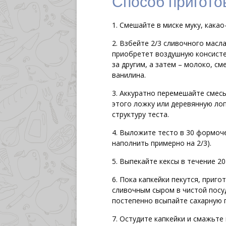
Способ пригото
Смешайте в миске муку, какао
Взбейте 2/3 сливочного масла
приобретет воздушную консисте
за другим, а затем – молоко, с
ванилина.
Аккуратно перемешайте смесь 
этого ложку или деревянную лоп
структуру теста.
Выложите тесто в 30 формоче
наполнить примерно на 2/3).
Выпекайте кексы в течение 20
Пока капкейки пекутся, приго
сливочным сыром в чистой посу
постепенно всыпайте сахарную 
Остудите капкейки и смажьте