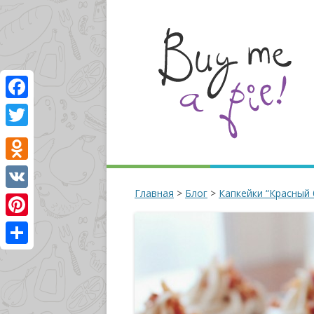
Facebook
Twitter
Odnoklassniki
Главная
>
Блог
>
Капкейки “Красный 
VK
Pinterest
Отправить