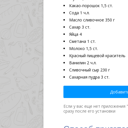
Какао-порошок
1,5 ст.
Сода
1 ч.л.
Масло сливочное
350 г
Сахар
3 ст.
Яйца
4
Сметана
1 ст.
Молоко
1,5 ст.
Красный пищевой краситель
Ванилин
2 ч.л.
Сливочный сыр
230 г
Сахарная пудра
3 ст.
Добавить
Если у вас еще нет приложения 
сразу после его установки