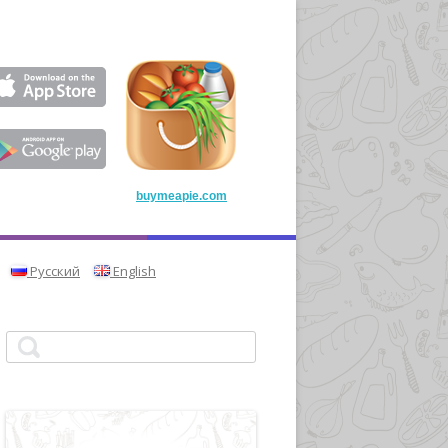
buymeapie.com
Русский
English
Найти: