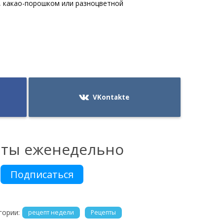
, какао-порошком или разноцветной
VKontakte
пты еженедельно
Подписаться
гории:
рецепт недели
Рецепты