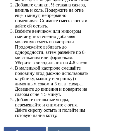
Добавьте сливки, ½ стакана сахара,
ваниль и соль. Подержите на огне
еще 5 минут, непрерывно
помешивая. Снимите смесь с огня и
дайте ей остыть.
Взбейте венчиком или миксером
сметану, постепенно добавляя
молочную смесь из кастрюли.
Продолжайте взбивать до
однородности, затем разлейте по 8-
ми стаканам или формочкам.
Уберите в холодильник на 4-6 часов.
В маленькой кастрюле смешайте
половину ягод (можно использовать
клубнику, малину и чернику) с
лимонным соком и 3 ст. л. сахара.
Доведите до кипения и поварите на
слабом огне 4-5 минут.
Добавьте остальные ягоды,
перемешайте и снимите с огня.
Дайте сиропу остыть и полейте им
готовую панна котту.