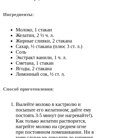
Ингредиенты:
Молоко, 1 стакан
Желатин, 2 ½ ч. л.
Жирные сливки, 2 стакана
Сахар, ½ стакана (плюс 3 ст. л.)
Соль
Экстракт ванили, 1 ч. л.
Сметана, 1 стакан
Ягоды, 2 стакана
Лимонный сок, ½ ст. л.
Способ приготовления:
Вылейте молоко в кастрюлю и
посыпьте его желатином; дайте ему
постоять 3-5 минут (не нагревайте!).
Как только желатин растворится,
нагрейте молоко на среднем огне
при постоянном помешивании. Ни в
коем случае не доводите до кипения.