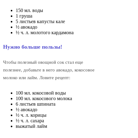
150 мл. воды
1 груша
5 листьев капусты кале
½ авокадо
½ ч. л. молотого кардамона
Нужно больше пользы!
Чтобы полезный овощной сок стал еще
полезнее, добавьте в него авокадо, кокосовое
молоко или лайм. Ловите рецепт:
100 мл. кокосовой воды
100 мл. кокосового молока
6 листьев шпината
½ авокадо
½ ч. л. корицы
½ ч. л. сахара
выжатый лайм