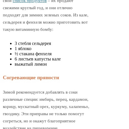
свой
список продуктов
– их продают
свежими круглый год, и они отлично
подходят для зимних зеленых соков. Из кале,
сельдерея и фенхеля можно приготовить вот
такую витаминную бомбу:
3 стебля сельдерея
1 яблоко
½ стакана фенхеля
6 листьев капусты кале
выжатый лимон
Согревающие пряности
Зимой рекомендуется добавлять в соки
различные специи: имбирь, перец, кардамон,
корицу, мускатный орех, куркуму, халапеньо,
гвоздику. Эти приправы не только помогут
согреться, но и окажут благоприятное
воздействие на пищеварение.