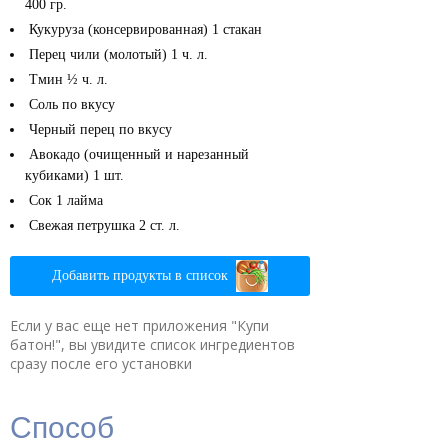
400 гр.
Кукуруза (консервированная)
1 стакан
Перец чили (молотый)
1 ч. л.
Тмин
½ ч. л.
Соль
по вкусу
Черный перец
по вкусу
Авокадо (очищенный и нарезанный
кубиками)
1 шт.
Сок 1 лайма
Свежая петрушка
2 ст. л.
Добавить продукты в список
Если у вас еще нет приложения "Купи
батон!", вы увидите список ингредиентов
сразу после его установки
Способ