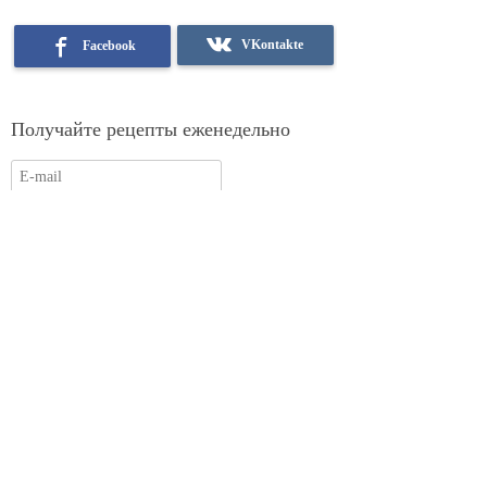
VKontakte
Facebook
Получайте рецепты еженедельно
Подписаться
Ksenia Lukacher
Категории:
рецепт недели
Рецепты
Похожие статьи: