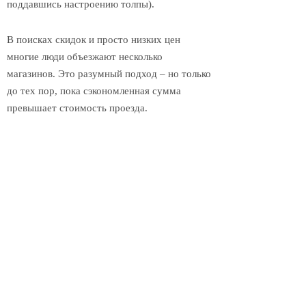
поддавшись настроению толпы).
В поисках скидок и просто низких цен
многие люди объезжают несколько
магазинов. Это разумный подход – но только
до тех пор, пока сэкономленная сумма
превышает стоимость проезда.
Безотходное производство
Совсем ничего не выбрасывать, конечно же,
не получится – но вот не выбрасывать то,
что предполагается быть съеденым, вполне
по силам каждому. Чем дольше продукт
хранится в холодильнике или буфете, тем
ближе к краю он должен лежать – так он не
потеряется среди более поздних покупок и
будет использован до того, как испортится.