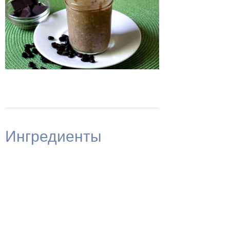
Ингредиенты
овсяные хлопья
1/4 стакана
молоко
1/3 стакана
обычный йогурт
1/4 чашки
мёд
1 ч. л.
какао-порошок
1 ч. л.
растворимый кофе (разведённый в 1 столовой