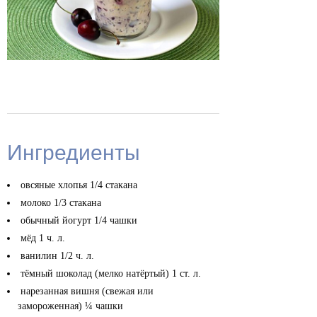
Ингредиенты
овсяные хлопья
1/4 стакана
молоко
1/3 стакана
обычный йогурт
1/4 чашки
мёд
1 ч. л.
ванилин
1/2 ч. л.
тёмный шоколад (мелко натёртый)
1 ст. л.
нарезанная вишня (свежая или
замороженная)
¼ чашки