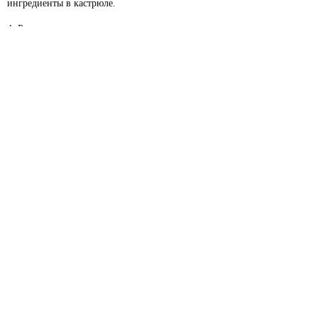
ингредиенты в кастрюле.
Разложите по тарелкам и посыпьте зеленым
луком. Приятного аппетита!
Печать
VKontakte
Facebook
Получайте рецепты еженедельно
Подписаться
Anna Pushkareva