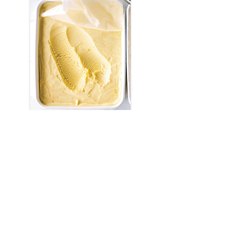
Такое домашнее мороженое получится
удивительно вкусным, а главное — вы точно
будете знать, что в его составе нет никаких
стабилизаторов, красителей и прочих
неприятных ингредиентов.
Приятного аппетита!