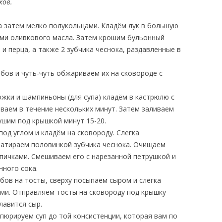
хов.
а затем мелко полукольцами. Кладём лук в большую
ми оливкового масла. Затем крошим бульонный
и перца, а также 2 зубчика чеснока, раздавленные в
бов и чуть-чуть обжариваем их на сковороде с
жки и шампиньоны (для супа) кладём в кастрюлю с
ваем в течение нескольких минут. Затем заливаем
ушим под крышкой минут 15-20.
под углом и кладём на сковороду. Слегка
натираем половинкой зубчика чеснока. Очищаем
пичками. Смешиваем его с нарезанной петрушкой и
нного сока.
ов на тосты, сверху посыпаем сыром и слегка
ми. Отправляем тосты на сковороду под крышку
лавится сыр.
пюрируем суп до той консистенции, которая вам по