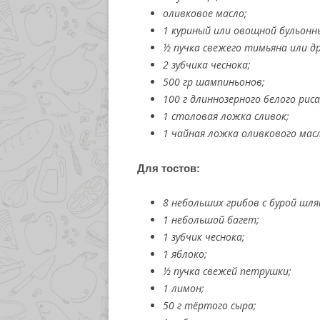
оливковое масло;
1 куриный или овощной бульонны
½ пучка свежего тимьяна или д
2 зубчика чеснока;
500 гр шампиньонов;
100 г длиннозерного белого риса
1 столовая ложка сливок;
1 чайная ложка оливкового мас
Для тостов:
8 небольших грибов с бурой шля
1 небольшой багет;
1 зубчик чеснока;
1 яблоко;
½ пучка свежей петрушки;
1 лимон;
50 г тёртого сыра;