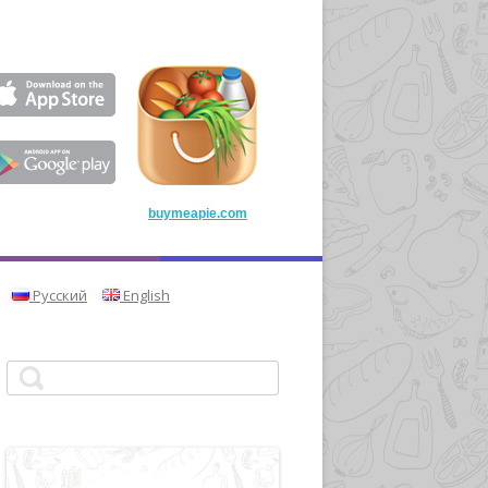
buymeapie.com
Русский
English
Найти: