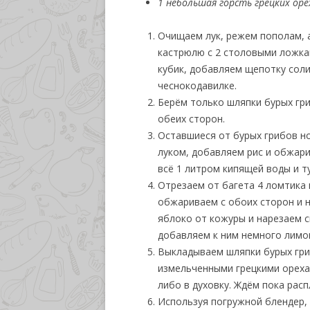
1 небольшая горсть грецких оре
Очищаем лук, режем пополам, 
кастрюлю с 2 столовыми ложка
кубик, добавляем щепотку соли 
чеснокодавилке.
Берём только шляпки бурых гри
обеих сторон.
Оставшиеся от бурых грибов но
луком, добавляем рис и обжари
всё 1 литром кипящей воды и т
Отрезаем от багета 4 ломтика 
обжариваем с обоих сторон и 
яблоко от кожуры и нарезаем с
добавляем к ним немного лимо
Выкладываем шляпки бурых гриб
измельченными грецкими ореха
либо в духовку. Ждём пока расп
Используя погружной блендер, 