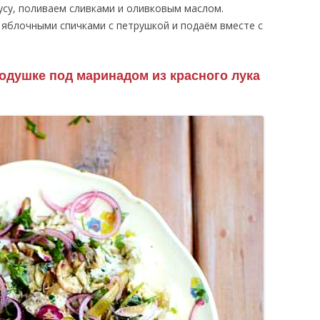
усу, поливаем сливками и оливковым маслом.
 яблочными спичками с петрушкой и подаём вместе с
одушке под маринадом из красного лука