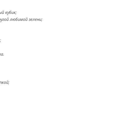
й кубик;
ругой любимой зелени;
;
ла.
пкой;