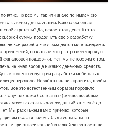
понятие, но все мы так или иначе понимаем его
еля с выгодой для компании. Какова основная
говой стратегии? Да, недостаток денег. Кто-то
 серьёзной суммы продвинуть свою разработку
леко не все разработчики рождаются миллионерами,
ых приложений, создатели которых развили продукт
 финансовой поддержки. Нет, мы не говорим о том,
пеха, не имея вообще никаких денежных средств,
Суть в том, что индустрия разработки мобильных
волюционировала. Нарабатывалась практика, пробы
нтов. Всё это естественным образом породило
орых случаях даже бесплатных) жизнеспособных
ботчик может сделать «долгожданный хит» ещё до
? Нет. Мы расскажем вам о приёмах, которые
, причём все эти приёмы были испытаны на
ость, и при относительной высокой затратности по