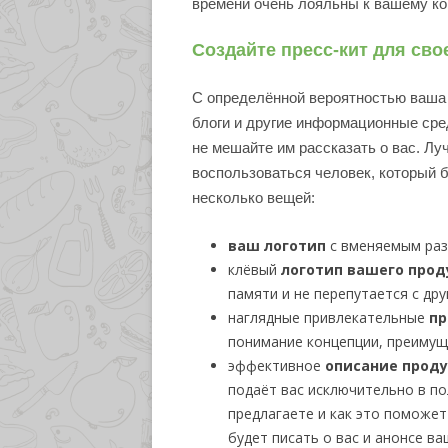
времени очень лояльны к вашему ко
Создайте пресс-кит для св
С определённой вероятностью ваша 
блоги и другие информационные сре
не мешайте им рассказать о вас. Лу
воспользоваться человек, который б
несколько вещей:
ваш логотип
с вменяемым раз
клёвый
логотип вашего прод
памяти и не перепутается с др
наглядные привлекательные
пр
понимание концепции, преимуще
эффективное
описание прод
подаёт вас исключительно в по
предлагаете и как это поможет
будет писать о вас и анонсе ва