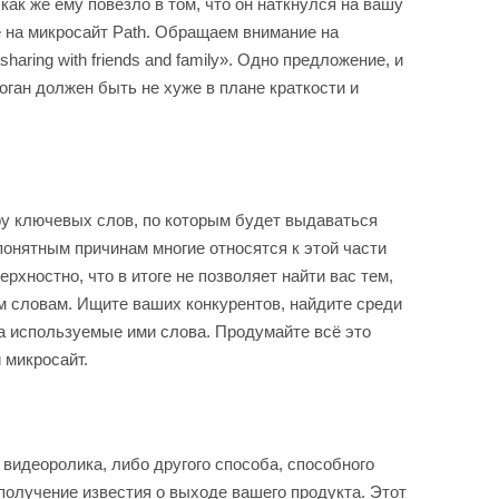
как же ему повезло в том, что он наткнулся на вашу
е на микросайт Path. Обращаем внимание на
sharing with friends and family». Одно предложение, и
логан должен быть не хуже в плане краткости и
ру ключевых слов, по которым будет выдаваться
понятным причинам многие относятся к этой части
рхностно, что в итоге не позволяет найти вас тем,
м словам. Ищите ваших конкурентов, найдите среди
а используемые ими слова. Продумайте всё это
 микросайт.
 видеоролика, либо другого способа, способного
получение известия о выходе вашего продукта. Этот