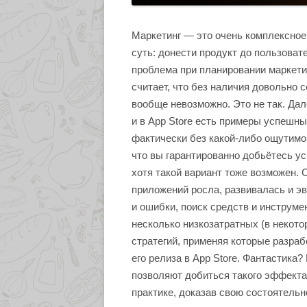
Маркетинг — это очень комплексное 
суть: донести продукт до пользоват
проблема при планировании маркетин
считает, что без наличия довольно
вообще невозможно. Это не так. Да
и в App Store есть примеры успешн
фактически без какой-либо ощутимой
что вы гарантированно добьётесь ус
хотя такой вариант тоже возможен. 
приложений росла, развивалась и э
и ошибки, поиск средств и инструме
несколько низкозатратных (в некот
стратегий, применяя которые разра
его релиза в App Store. Фантастика
позволяют добиться такого эффекта
практике, доказав свою состоятельн