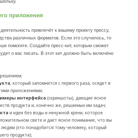
шельку.
оего приложения
деятельность привлечёт к вашему проекту прессу,
дства различных форматов. Если это случилось, то
чше помогите. Создайте пресс-кит, которым сможет
удет о вас писать. В этот кит должно быть включёно
решением;
укта
, который запомнится с первого раза, осядет в
угими приложениями;
имеры интерфейса
(скриншоты), дающие ясное
ств продукта и, конечно же, решаемых им задач;
укта
и идеи без воды и ненужной хрени, которое
ложительном свете и даёт ясное понимание, что вы
 людям (это понадобится тому человеку, который
шего продукта);