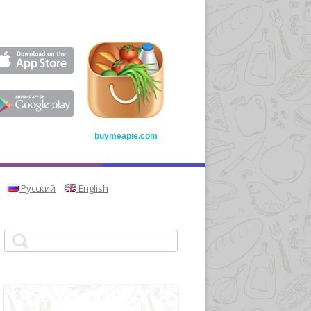
buymeapie.com
Русский
English
Найти: