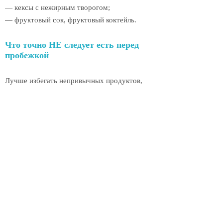
— кексы с нежирным творогом;
— фруктовый сок, фруктовый коктейль.
Что точно НЕ следует есть перед
пробежкой
Лучше избегать непривычных продуктов,
влияние которых на ваш организм вами не
изучено. Вдруг вы будете ощущать тяжесть
в желудке или получите расстройство
кишечника.
За 2-4 часа точно следует отказаться от
таких продуктов:
— продукты с высоким содержанием
клетчатки;
— чрезмерно жирные или острые продукты