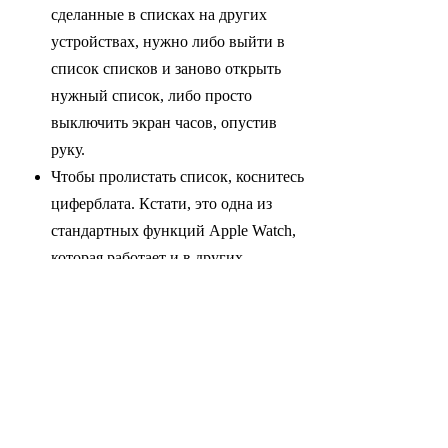
сделанные в списках на других
устройствах, нужно либо выйти в
список списков и заново открыть
нужный список, либо просто
выключить экран часов, опустив
руку.
Чтобы пролистать список, коснитесь
циферблата. Кстати, это одна из
стандартных функций Apple Watch,
которая работает и в других
приложениях.
Получайте еще больше удовольствия от
покупок с «Купи Батон!» и вашими новыми
часами!