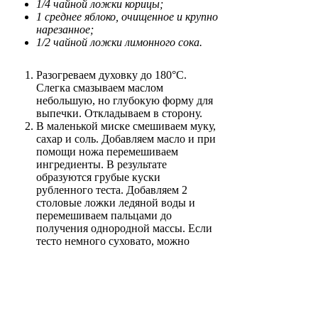
1/4 чайной ложки корицы;
1 среднее яблоко, очищенное и крупно
нарезанное;
1/2 чайной ложки лимонного сока.
Разогреваем духовку до 180°C.
Слегка смазываем маслом
небольшую, но глубокую форму для
выпечки. Откладываем в сторону.
В маленькой миске смешиваем муку,
сахар и соль. Добавляем масло и при
помощи ножа перемешиваем
ингредиенты. В результате
образуются грубые куски
рубленного теста. Добавляем 2
столовые ложки ледяной воды и
перемешиваем пальцами до
получения однородной массы. Если
тесто немного суховато, можно
добавить ещё немного воды. Месим
тесто в течение 1-2 минут, затем
оборачиваем полиэтиленовой
пленкой и ставим в холодильник на
30 минут.
Готовим начинку. Смешиваем сахар,