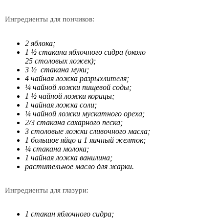
Ингредиенты для пончиков:
2 яблока;
1 ½ стакана яблочного сидра (около
25 столовых ложек);
3 ½ стакана муки;
4 чайная ложка разрыхлителя;
¼ чайной ложки пищевой соды;
1 ½ чайной ложки корицы;
1 чайная ложка соли;
¼ чайной ложки мускатного ореха;
2/3 стакана сахарного песка;
3 столовые ложки сливочного масла;
1 большое яйцо и 1 яичный желток;
¼ стакана молока;
1 чайная ложка ванилина;
растительное масло для жарки.
Ингредиенты для глазури:
1 стакан яблочного сидра;