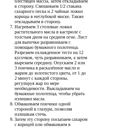
блестящей массы, затем откладываем
в сторону. Смешиваем 1/2 стакана
сахарного песка и 2 чайные ложки
корицы в неглубокой миске. Также
откладываем в сторону.
Нагреваем 3 столовые ложки
растительного масла в кастрюле с
толстым дном на среднем огне. Лист
для выпечки разравниваем с
помощью бумажного полотенца.
Разрезаем охлажденное тесто на 12
кусочков, чуть разравниваем, а затем
вырезаем середину. Опускаем 2 или
3 пончика в раскалённое масло и
жарим до золотистого цвета, от 1 до
2 минут с каждой стороны,
регулируя жар по мере
необходимости. Выкладываем на
бумажные полотенца, чтобы убрать
излишки масла.
Обмакиваем пончики одной
стороной в глазури, позволяя
излишкам стечь.
Затем эту сторону посыпаем сахаром
с корицей или обмакиваем в