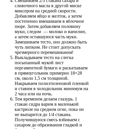
Смешиваем 2/3 стакана сахара и
сливочного масла в другой миске
миксером на средней скорости.
Добавляем яйцо и желток, а затем
постепенно вмешиваем в яблочное
пюре. Затем добавляем половину
муки, следом — молоко и ванилин,
а затем оставшуюся часть муки.
Замешиваем тесто, оно должно быть
чуть липким. Не стоит допускать
чрезмерного перемешивания!
Выкладываем тесто на слегка
посыпанный мукой лист
пергаментной бумаги и раскатываем
в прямоугольник примерно 18×28
см, около 1,5 см толщиной.
Накрываем полиэтиленовой пленкой
и ставим в холодильник минимум на
2 часа или на ночь.
Тем временем делаем глазурь. 1
стакан сидра варим в маленькой
кастрюле на среднем огне, пока он
не выпарится до 1/4 стакана.
Получившуюся смесь взбиваем с
сахаром до образования гладкой и