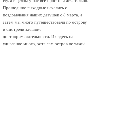
Ну, а в целом у нас все просто замечательно.
Прошедшие выходные начались с
поздравления наших девушек с 8 марта, а
затем мы много путешествовали по острову
и смотрели здешние
достопримечательности. Их здесь на
удивление много, хотя сам остров не такой
уж и большой. Успели съездить на
самостоятельно организованную обзорную
экскурсию по острову на байках, посмотрели
множество интересных мест и встретить
закат на берегу моря. Сейчас активно
планируем отдых на следующие выходные.
Рабочие будни скрашиваем утренними
пробежками по морскому побережью,
походами в спортзал и на массаж и
дегустацией разнообразных блюд местной